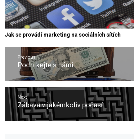
Jak se provádí marketing na sociálních sítích
Navigace
pro
Previous
Podnikejte s námi
Previous
příspěvek
post:
Next
Zábava v jakémkoliv počasí
Next
post: