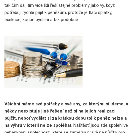
tak čím dál, tím více lidí řeší stejné problémy jako vy, když
potřebují rychle přijít k penězům, protože je tlačí splátky,
exekuce, koupě bydlení a tak podobně.
Všichni máme své potřeby a své sny, za kterými si jdeme, a
někdy neexistuje jiné řešení než si na jejich realizaci
půjčit, neboť vydělat si za krátkou dobu tolik peněz nelze a
na výhru v loterii nelze spoléhat
. Naštěstí jsou zde spolehlivé
nebankovní společnosti, které se zaměřují právě na půjčky pro