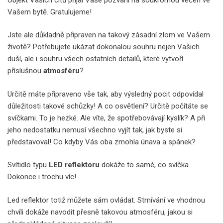
Vašem bytě. Gratulujeme!
Jste ale důkladně připraven na takový zásadní zlom ve Vašem
životě? Potřebujete ukázat dokonalou souhru nejen Vašich
duší, ale i souhru všech ostatních detailů, které vytvoří
příslušnou
atmosféru
?
Určitě máte připraveno vše tak, aby výsledný pocit odpovídal
důležitosti takové schůzky! A co osvětlení? Určitě počítáte se
svíčkami. To je hezké. Ale víte, že spotřebovávají kyslík? A při
jeho nedostatku nemusí všechno vyjít tak, jak byste si
představoval! Co kdyby Vás oba zmohla únava a spánek?
Svítidlo typu
LED reflektoru
dokáže to samé, co svíčka.
Dokonce i trochu víc!
Led reflektor totiž můžete sám ovládat
. Stmívání ve vhodnou
chvíli dokáže navodit přesně takovou atmosféru, jakou si