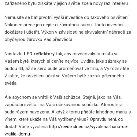
zařízeného bytu získáte v jejich světle zcela nový ráz interiéru.
Nemusíte se bát prvotní vyšší investice do takového osvětlení.
Nakonec přece jen nejde o závratnou sumu. Touto investicí
dokážete i ušetřit. Výkon v závislosti na ekvivalentní náhradě za
obyčejnou žárovku Vás přesvědčí.
Nastavte
LED reflektory
tak, aby osvěcovaly ta místa ve
Vašem bytě, kterých si ceníte nejvíce. Uvidíte, jaké zázraky se
budou dít, až se šero bude proměňovat ve tmu, a Vy rozsvítíte.
Zjistíte, že osvětlení učiní ve Vašem bytě zázrak příjemného
světla.
Ale abychom se vrátili k Vaší schůzce. Stejně, jako na Vás,
zapůsobí světlo i na Vaši očekávanou schůzku. Atmosféra
bude rázem navozena. A když k tomu přidáte lahodnou manu s
vínem, které ukáže na Váš vytříbený vkus? Opravdu není, co
dodat! Vaše vyvolená
http://revue.idnes.cz/vyvolena-hana-se-
vratila-domu-