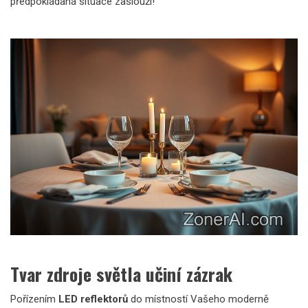
předpokládaná situace zaslouží!
Tvar zdroje světla učiní zázrak
Pořízením
LED reflektorů
do místností Vašeho moderně