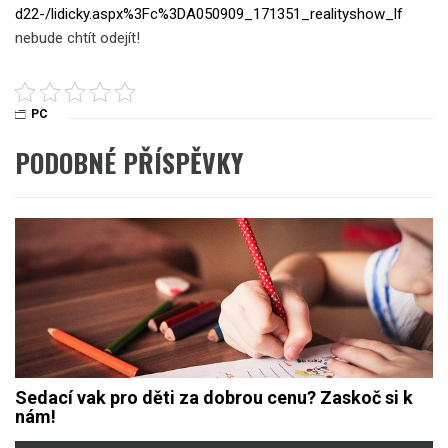
d22-/lidicky.aspx%3Fc%3DA050909_171351_realityshow_lf
nebude chtít odejít!
PC
PODOBNÉ PŘÍSPĚVKY
Sedací vak pro děti za dobrou cenu? Zaskoč si k
nám!