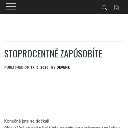
Skip
to
content
STOPROCENTNĚ ZAPŮSOBÍTE
PUBLISHED ON
17. 6. 2026
BY
DEVENE
Konečně jste se dočkal!
Objekt Vašich citů přijal Vaše pozvání na soukromou večeři ve