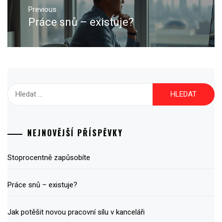
pro
Previous
Práce snů – existuje?
Previous
příspěvek
post:
Vyhledávání
NEJNOVĚJŠÍ PŘÍSPĚVKY
Stoprocentně zapůsobíte
Práce snů – existuje?
Jak potěšit novou pracovní sílu v kanceláři