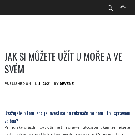
Skip
to
content
JAK SI MŮŽETE UŽÍT U MOŘE A VE
SVÉM
PUBLISHED ON
11. 4. 2021
BY
DEVENE
Uvažujete o tom, zda je investice do rekreačního domu tou správnou
volbou?
Přímořský prázdninový dům je tím pravým útočištěm, kam se můžete
vydat a skrýt se před hektickým životem ve městě. Odpočívat tam