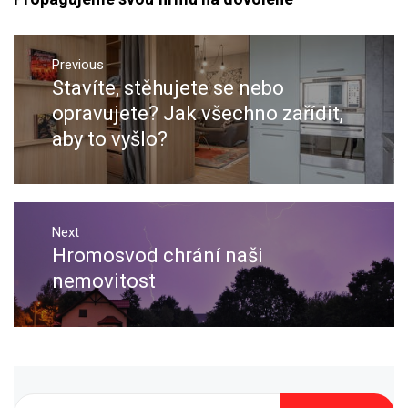
Navigace
pro
Previous
Stavíte, stěhujete se nebo
Previous
příspěvek
post:
opravujete? Jak všechno zařídit,
aby to vyšlo?
Next
Hromosvod chrání naši
Next
post:
nemovitost
Vyhledávání