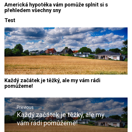
Americká hypotéka vám pomůže splnit si s
přehledem všechny sny
Test
Každý začátek je těžký, ale my vám rádi
pomůžeme!
Navigace
pro
Previous
Každý začátek je těžký, ale my
Previous
příspěvek
post:
vám rádi pomůžeme!