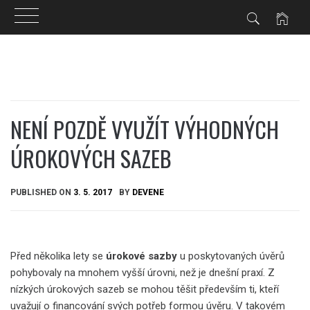
Skip
to
content
NENÍ POZDĚ VYUŽÍT VÝHODNÝCH
ÚROKOVÝCH SAZEB
PUBLISHED ON
3. 5. 2017
BY
DEVENE
Před několika lety se
úrokové sazby
u poskytovaných úvěrů
pohybovaly na mnohem vyšší úrovni, než je dnešní praxí. Z
nízkých úrokových sazeb se mohou těšit především ti, kteří
uvažují o financování svých potřeb formou úvěru. V takovém