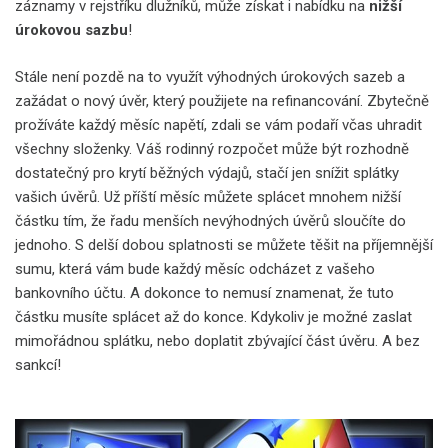
záznamy v rejstříku dlužníků, může získat i nabídku na
nižší
úrokovou sazbu
!
Stále není pozdě na to využít výhodných úrokových sazeb a
zažádat o nový úvěr, který použijete na refinancování. Zbytečně
prožíváte každý měsíc napětí, zdali se vám podaří včas uhradit
všechny složenky. Váš rodinný rozpočet může být rozhodně
dostatečný pro krytí běžných výdajů, stačí jen snížit splátky
vašich úvěrů. Už příští měsíc můžete splácet mnohem nižší
částku tím, že řadu menších nevýhodných úvěrů sloučíte do
jednoho. S delší dobou splatnosti se můžete těšit na příjemnější
sumu, která vám bude každý měsíc odcházet z vašeho
bankovního účtu. A dokonce to nemusí znamenat, že tuto
částku musíte splácet až do konce. Kdykoliv je možné zaslat
mimořádnou splátku, nebo doplatit zbývající část úvěru. A bez
sankcí!