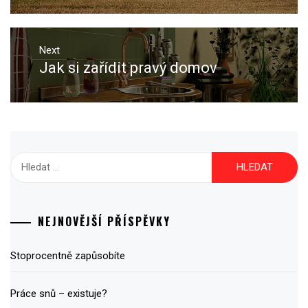
Next
Jak si zařídit pravý domov
Next
post:
Vyhledávání
NEJNOVĚJŠÍ PŘÍSPĚVKY
Stoprocentně zapůsobíte
Práce snů – existuje?