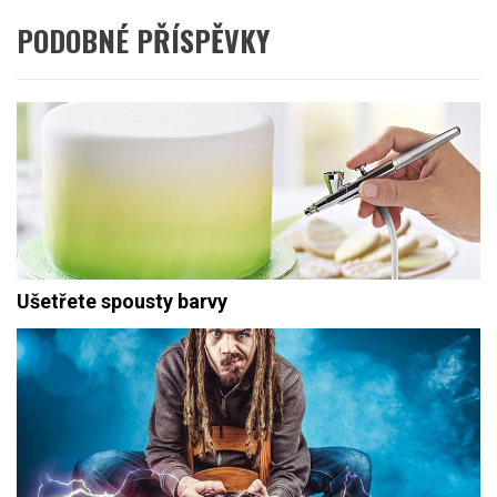
PODOBNÉ PŘÍSPĚVKY
Ušetřete spousty barvy