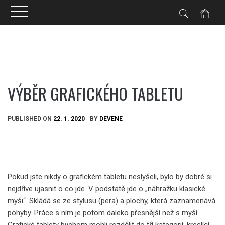
Skip
to
content
VÝBĚR GRAFICKÉHO TABLETU
PUBLISHED ON
22. 1. 2020
BY
DEVENE
Pokud jste nikdy o grafickém tabletu neslyšeli, bylo by dobré si
nejdříve ujasnit o co jde. V podstatě jde o „náhražku klasické
myši“. Skládá se ze stylusu (pera) a plochy, která zaznamenává
pohyby. Práce s ním je potom daleko přesnější než s myší.
Grafické tablety bychom mohli rozdělit do tří kategorií: kreslící