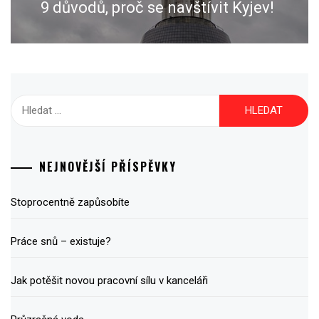
9 důvodů, proč se navštívit Kyjev!
Next
post:
Vyhledávání
NEJNOVĚJŠÍ PŘÍSPĚVKY
Stoprocentně zapůsobíte
Práce snů – existuje?
Jak potěšit novou pracovní sílu v kanceláři