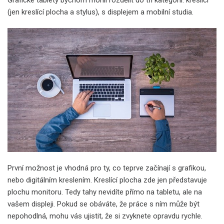
(jen kreslící plocha a stylus), s displejem a mobilní studia.
První možnost je vhodná pro ty, co teprve začínají s grafikou,
nebo digitálním kreslením. Kreslící plocha zde jen představuje
plochu monitoru. Tedy tahy nevidíte přímo na tabletu, ale na
vašem displeji. Pokud se obáváte, že práce s ním může být
nepohodlná, mohu vás ujistit, že si zvyknete opravdu rychle.