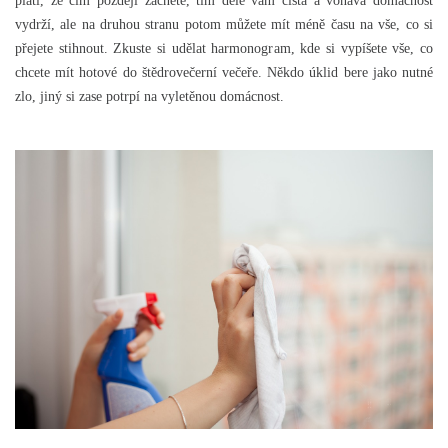
platí, že čím později začnete, tím déle vám čistá a voňavá domácnost
vydrží, ale na druhou stranu potom můžete mít méně času na vše, co si
přejete stihnout. Zkuste si udělat harmonogram, kde si vypíšete vše, co
chcete mít hotové do štědrovečerní večeře. Někdo úklid bere jako nutné
zlo, jiný si zase potrpí na vyletěnou domácnost.