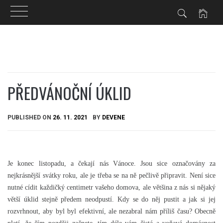
Skip
to
content
PŘEDVÁNOČNÍ ÚKLID
PUBLISHED ON
26. 11. 2021
BY
DEVENE
Je konec listopadu, a čekají nás Vánoce. Jsou sice označovány za
nejkrásnější svátky roku, ale je třeba se na ně pečlivě připravit. Není sice
nutné cídit každičký centimetr vašeho domova, ale většina z nás si nějaký
větší úklid stejně předem neodpustí. Kdy se do něj pustit a jak si jej
rozvrhnout, aby byl byl efektivní, ale nezabral nám příliš času? Obecně