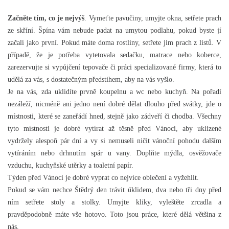
Začněte tím, co je nejvýš
. Vymeťte pavučiny, umyjte okna, setřete prach
ze skříní. Špína vám nebude padat na umytou podlahu, pokud byste jí
začali jako první. Pokud máte doma rostliny, setřete jim prach z listů. V
případě, že je potřeba vytetovala sedačku, matrace nebo koberce,
zarezervujte si vypůjčení tepovače či práci specializované firmy, která to
udělá za vás, s dostatečným předstihem, aby na vás vyšlo.
Je na vás, zda uklidíte prvně koupelnu a wc nebo kuchyň. Na pořadí
nezáleží, nicméně ani jedno není dobré dělat dlouho před svátky, jde o
místnosti, které se zaneřádí hned, stejně jako zádveří či chodba. Všechny
tyto místnosti je dobré vytírat až těsně před Vánoci, aby uklizené
vydržely alespoň pár dní a vy si nemuseli ničit vánoční pohodu dalším
vytíráním nebo drhnutím spár u vany. Doplňte mýdla, osvěžovače
vzduchu, kuchyňské utěrky a toaletní papír.
Týden před Vánoci je dobré vyprat co nejvíce oblečení a vyžehlit.
Pokud se vám nechce Štědrý den trávit úklidem, dva nebo tři dny před
ním setřete stoly a stolky. Umyjte kliky, vyleštěte zrcadla a
pravděpodobně máte vše hotovo. Toto jsou práce, které dělá většina z
nás.