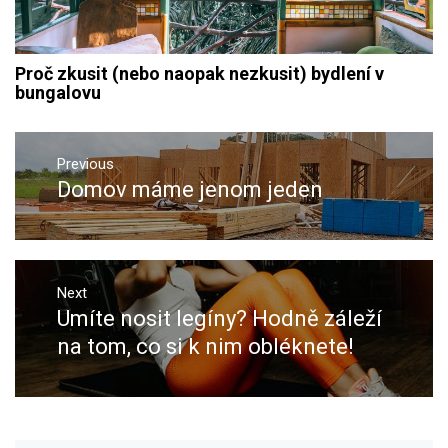
Proč zkusit (nebo naopak nezkusit) bydlení v
bungalovu
Navigace
pro
Previous
Domov máme jenom jeden
Previous
příspěvek
post:
Next
Umíte nosit legíny? Hodně záleží
Next
post:
na tom, co si k nim obléknete!