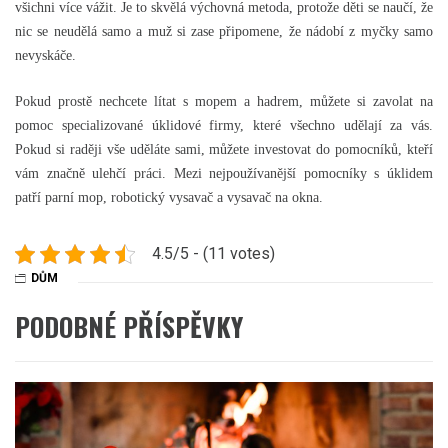
všichni více vážit. Je to skvělá výchovná metoda, protože děti se naučí, že
nic se neudělá samo a muž si zase připomene, že nádobí z myčky samo
nevyskáče.
Pokud prostě nechcete lítat s mopem a hadrem, můžete si zavolat na
pomoc specializované úklidové firmy, které všechno udělají za vás.
Pokud si raději vše uděláte sami, můžete investovat do pomocníků, kteří
vám značně ulehčí práci. Mezi nejpoužívanější pomocníky s úklidem
patří parní mop, robotický vysavač a vysavač na okna.
4.5/5 - (11 votes)
DŮM
PODOBNÉ PŘÍSPĚVKY