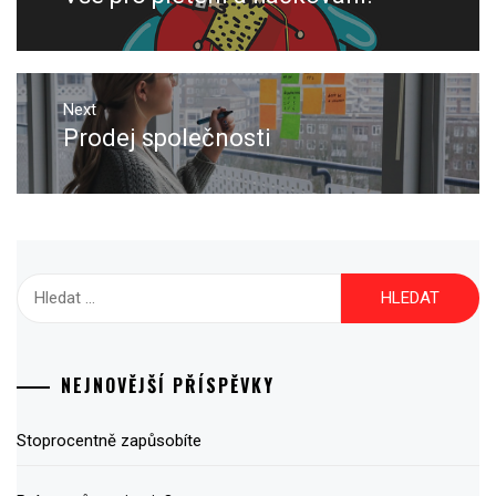
příspěvek
post:
Next
Prodej společnosti
Next
post:
Vyhledávání
NEJNOVĚJŠÍ PŘÍSPĚVKY
Stoprocentně zapůsobíte