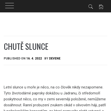
Skip
to
content
CHUTĚ SLUNCE
PUBLISHED ON
16. 4. 2022
BY
DEVENE
Letní slunce u moře je něco, na co člověk nikdy nezapomene.
Tyto životodárné paprsky dokážou u Jadranu, či středomoří
poskytnout něco, co my v zemi severněji položené, nemůžeme
dosáhnout.
Ranní probuzení zvukem cikád v olivovém háji, patří
k nejkrásnějším koncertům, za který nemusíte platit vstupné a