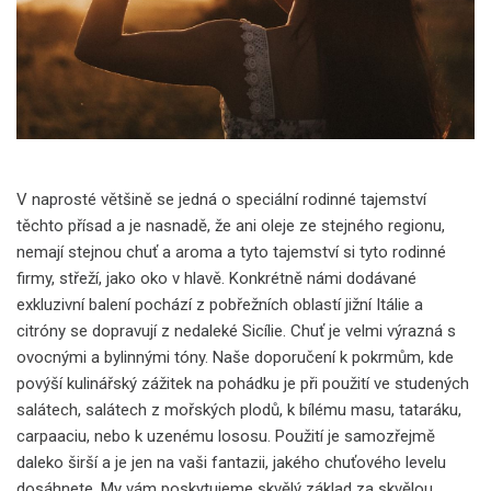
V naprosté většině se jedná o speciální rodinné tajemství
těchto přísad a je nasnadě, že ani oleje ze stejného regionu,
nemají stejnou chuť a aroma a tyto tajemství si tyto rodinné
firmy, střeží, jako oko v hlavě. Konkrétně námi dodávané
exkluzivní balení pochází z pobřežních oblastí jižní Itálie a
citróny se dopravují z nedaleké Sicílie. Chuť je velmi výrazná s
ovocnými a bylinnými tóny. Naše doporučení k pokrmům, kde
povýší kulinářský zážitek na pohádku je při použití ve studených
salátech, salátech z mořských plodů, k bílému masu, tataráku,
carpaaciu, nebo k uzenému lososu.
Použití je samozřejmě
daleko širší a je jen na vaši fantazii, jakého chuťového levelu
dosáhnete. My vám poskytujeme skvělý základ za skvělou