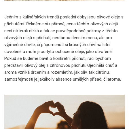
Jedním z kulinářských trendů poslední doby jsou olivové oleje s
příchutěmi. Řekněme si upřímně, cena těchto olivových olejů
není nikterak nízká a tak se pravděpodobně pokrmy z těchto
olivových olejů s příchutí, nestanou denním menu, ale pro
výjimečné chvíle, či připomenutí si krásných chvil na letní
dovolené u moře jsou tyto ochucené oleje, jako stvořené.
Pokud se budeme bavit o konkrétní příchuti, rádi bychom
představili olivový olej s citrónovou příchutí. Ojedinělá chuť a
aroma vzniká drcením a rozemletím, jak oliv, tak citrónu,
samozřejmostí je jakákoliv absence umělých přísad, či aroma.