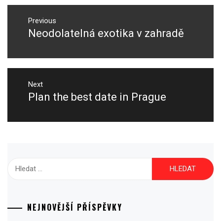
Navigace
pro
Previous
Neodolatelná exotika v zahradě
Previous
příspěvek
post:
Next
Plan the best date in Prague
Next
post:
Vyhledávání
NEJNOVĚJŠÍ PŘÍSPĚVKY