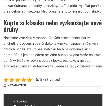
nezaměstnané, studenty i penzisty, kteří si chtějí vydělat peníze
přes celou letní sezónu. Nepropásněte tuto jedinečnou nabídku!
Kupte si klasiku nebo vyzkoušejte nové
druhy
Nabízíme
zmrzlinu
v mnoha různých provedeních, barev,
příchutí, s ovocem i bez či dokonalými kombinacemi různých
chutích. Viděli jste už naši nabídku těch nejdokonalejších
sorbetů? Už jen pohledem se Vám budou ozývat Vaše chuťové
pohárky. Naše výrobky jsou bez lepku, bez tuku a nejsou
aromatizovány ani dobarvovány. Jedná se tedy o zdravé mlsání.
5/5 - (3 votes)
NEZAŘAZENÉ
Navigace
pro
Previous