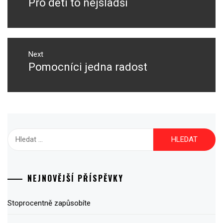
Pro děti to nejsladší
Previous
příspěvek
post:
Next
Pomocníci jedna radost
Next
post:
Vyhledávání
NEJNOVĚJŠÍ PŘÍSPĚVKY
Stoprocentně zapůsobíte