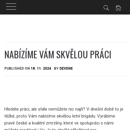
Skip
to
content
NABÍZÍME VÁM SKVĚLOU PRÁCI
PUBLISHED ON
18. 11. 2024
BY
DEVENE
Hledáte práci, ale stále nemůžete nic najít? V dnešní době to je
těžké, proto Vám nabízíme skvělou letní brigádu. Vyrábíme
pravé české a kvalitní zmrzliny, které ve spolupráci s námi
můžete prodávat i Vy. Je to skvělá příležitost pro