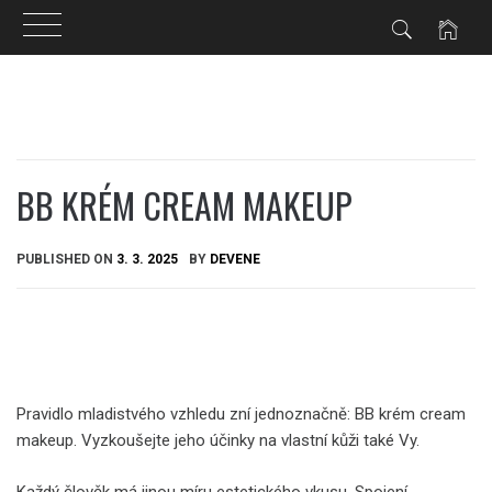
Skip
to
content
BB KRÉM CREAM MAKEUP
PUBLISHED ON
3. 3. 2025
BY
DEVENE
Pravidlo mladistvého vzhledu zní jednoznačně: BB krém cream
makeup. Vyzkoušejte jeho účinky na vlastní kůži také Vy.
Každý člověk má jinou míru estetického vkusu. Spojení