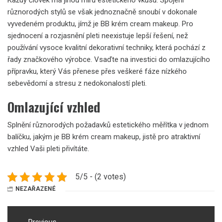
různorodých stylů se však jednoznačně snoubí v dokonale
vyvedeném produktu, jímž je
BB krém cream makeup
. Pro
sjednocení a rozjasnění pleti neexistuje lepší řešení, než
používání vysoce kvalitní dekorativní techniky, která pochází z
řady značkového výrobce. Vsaďte na investici do omlazujícího
přípravku, který Vás přenese přes veškeré fáze nízkého
sebevědomí a stresu z nedokonalostí pleti.
Omlazující vzhled
Splnění různorodých požadavků estetického měřítka v jednom
balíčku, jakým je BB krém cream makeup, jistě pro atraktivní
vzhled Vaši pleti přivítáte.
5/5 - (2 votes)
NEZAŘAZENÉ
Navigace