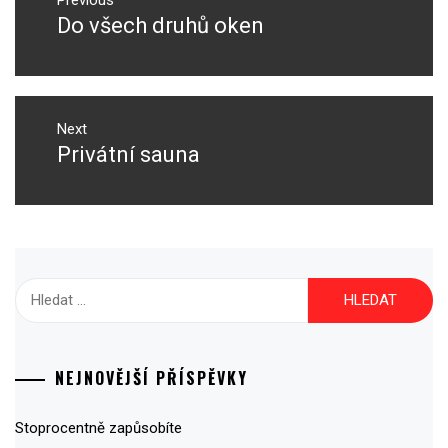
pro
Previous
Do všech druhů oken
Previous
příspěvek
post:
Next
Privátní sauna
Next
post:
Vyhledávání
NEJNOVĚJŠÍ PŘÍSPĚVKY
Stoprocentně zapůsobíte